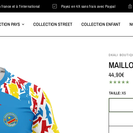
à l'international
Payez en 4X sans frais avec Paypal
Paieme
TION PAYS
COLLECTION STREET
COLLECTION ENFANT
N
DKALI BOUTIQ
MAILLO
44,90€
TAILLE:
XS