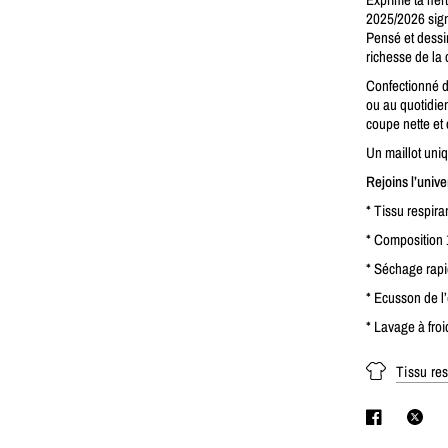
2025/2026 si
Pensé et dessin
richesse de la 
Confectionné dan
ou au quotidien
coupe nette et 
Un maillot uniq
Rejoins l’unive
* Tissu respiran
* Compositio
* Séchage rap
* Ecusson de l’
* Lavage à froi
Tissu res