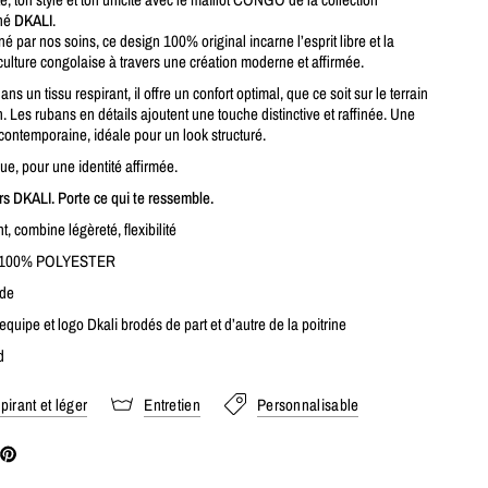
gné
DKALI
.
é par nos soins, ce design 100% original incarne l’esprit libre et la
culture congolaise à travers une création moderne et affirmée.
s un tissu respirant, il offre un confort optimal, que ce soit sur le terrain
. Les rubans en détails ajoutent une touche distinctive et raffinée. Une
contemporaine, idéale pour un look structuré.
ue, pour une identité affirmée.
rs DKALI. Porte ce qui te ressemble.
t, combine légèreté, flexibilité
n 100% POLYESTER
ide
equipe et logo Dkali brodés de part et d’autre de la poitrine
d
pirant et léger
Entretien
Personnalisable