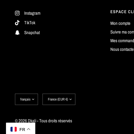
ESPACE CL
Instagram
TikTok
Mon compte
Suivre ma co
Snapchat
Mes command
Nous contacte
Mettre
Mettre
à
à
jour
jour
le
le
pays/la
pays/la
région
région
© 2026 Dkali - Tous droits réservés
FR