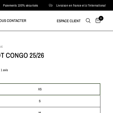
nts 100% sécurisés
Livraison en france et à l'international
P
0
OUS CONTACTER
ESPACE CLIENT
UE
T CONGO 25/26
1 avis
XS
S
M