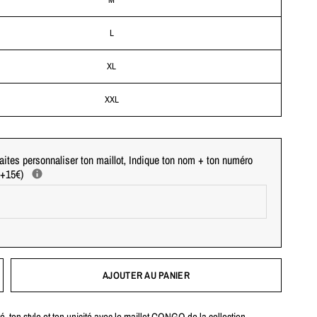
L
XL
XXL
aites personnaliser ton maillot‚ Indique ton nom + ton numéro
 (+15€)
AJOUTER AU PANIER
té, ton style et ton unicité avec le maillot CONGO de la collection