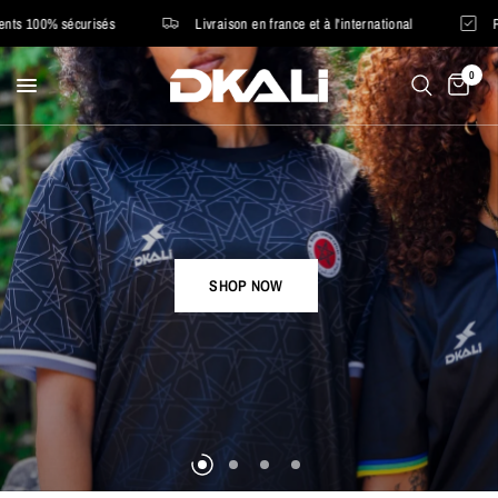
risés
Livraison en france et à l'international
Payez en 4X san
0
SHOP NOW
SHOP NOW
SHOP NOW
SHOP NOW