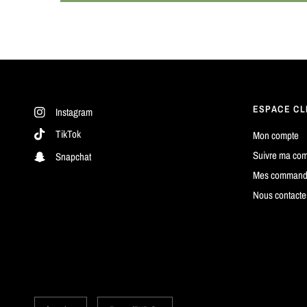
ESPACE CL
Instagram
TikTok
Mon compte
Suivre ma co
Snapchat
Mes command
Nous contacte
Mettre
Mettre