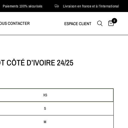
ments 100% sécurisés
Livraison en france et à l'international
0
OUS CONTACTER
ESPACE CLIENT
T CÔTÉ D’IVOIRE 24/25
XS
S
M