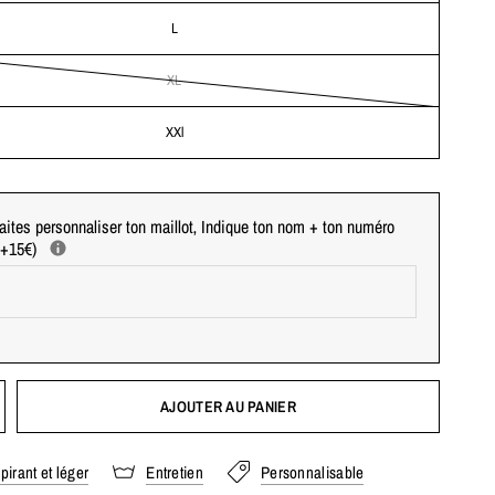
L
XL
XXl
aites personnaliser ton maillot‚ Indique ton nom + ton numéro
 (+15€)
AJOUTER AU PANIER
pirant et léger
Entretien
Personnalisable