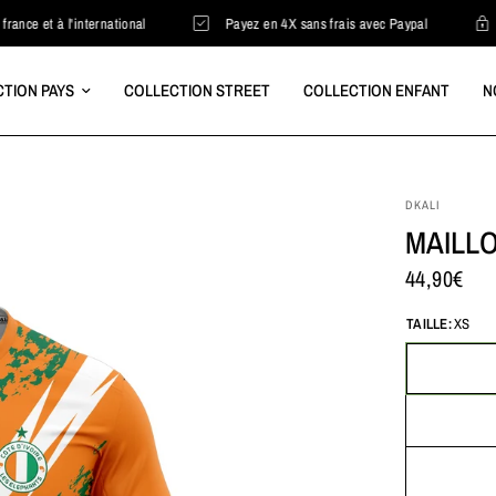
et à l'international
Payez en 4X sans frais avec Paypal
Paie
TION PAYS
COLLECTION STREET
COLLECTION ENFANT
N
DKALI
MAILLO
44,90€
TAILLE:
XS